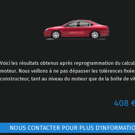
Voici les résultats obtenus après reprogrammation du calcu
moteur. Nous veillons à ne pas dépasser les tolérances fixée
constructeur, tant au niveau du moteur que de la boîte de vi
408 
NOUS CONTACTER POUR PLUS D'INFORMATI